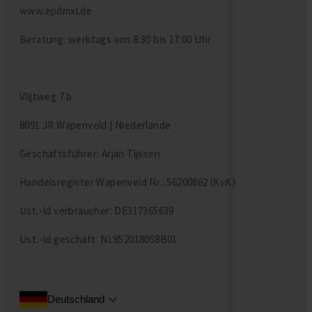
www.epdmxl.de
Beratung: werktags von 8:30 bis 17:00 Uhr
Vlijtweg 7 b
8091 JR Wapenveld | Niederlande
Geschäftsführer: Arjan Tijssen
Handelsregister Wapenveld Nr.: 56200862 (KvK)
Ust.-Id verbraucher: DE317365639
Ust.-Id geschäft: NL852018058B01
Deutschland