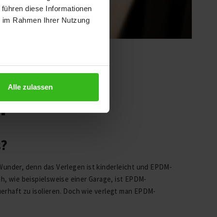
 führen diese Informationen
ie im Rahmen Ihrer Nutzung
Alle zulassen
n
s?
 Wunder, denn das Verlegen ist kinderleicht und EPDM-
ch, wie beispielsweise einer Garage, ist EPDM-
erhaft zu isolieren. Doch wie verlegt man EPDM-