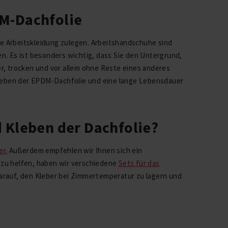
DM-Dachfolie
de Arbeitskleidung zulegen. Arbeitshandschuhe sind
en. Es ist besonders wichtig, dass Sie den Untergrund,
r, trocken und vor allem ohne Reste eines anderes
Kleben der EPDM-Dachfolie und eine lange Lebensdauer
d Kleben der Dachfolie?
r.
Außerdem empfehlen wir Ihnen sich ein
 zu helfen, haben wir verschiedene
Sets für das
arauf, den Kleber bei Zimmertemperatur zu lagern und