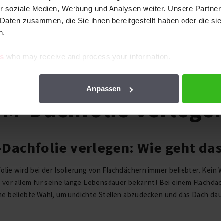
r soziale Medien, Werbung und Analysen weiter. Unsere Partner
 Daten zusammen, die Sie ihnen bereitgestellt haben oder die s
n.
es
who may receive and process your information.
2017
Anpassen
M-Dachfolie verlege
Dachfolie verlegen: Wie geht da
ie wird bei der Isolierung von Flachdächern immer beliebter. Kein
t vor allem für seine lange Lebensdauer bekannt! Bei einem Flachda
ne beliebte Wahl, um undichte Stellen abzudecken und das Dach dau