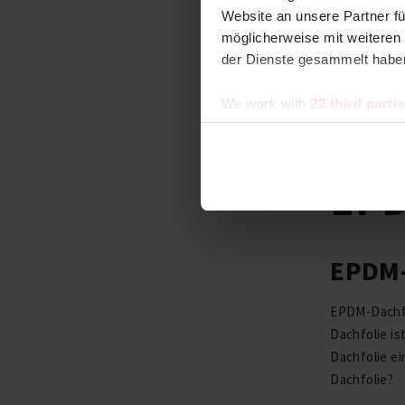
Website an unsere Partner fü
möglicherweise mit weiteren
der Dienste gesammelt habe
We work with
22 third parti
21.02.
EPD
EPDM-
EPDM-Dachfol
Dachfolie is
Dachfolie ei
Dachfolie?