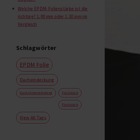
Welche EPDM-Folienstärke ist die
richtige? 1,00 mm oder 1,30 mm im
Vergleich
Schlagwörter
EPDM Folie
Dacheindeckung
Dachrinnenreinigung
Flachdach
Flachdach
View All Tags