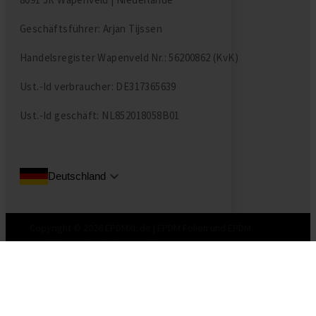
Geschäftsführer: Arjan Tijssen
Handelsregister Wapenveld Nr.: 56200862 (KvK)
Ust.-Id verbraucher: DE317365639
Ust.-Id geschäft: NL852018058B01
Deutschland
Copyright © 2026 EPDMXL.de | EPDM Folien und EPDM
Dachfolie Kaufen beim Spezialisten.
Schließen