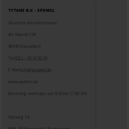
TYTANE B.V. - EPDMXL
Deutsche Kontaktadresse:
Alt-Heerdt 104
40549 Düsseldorf
Tel:
0211 – 93 67 02 30
E-Mail:
info@epdmxl.de
www.epdmxl.de
Beratung: werktags von 8:30 bis 17:00 Uhr
Vlijtweg 7 b
8091 JR Wapenveld | Niederlande