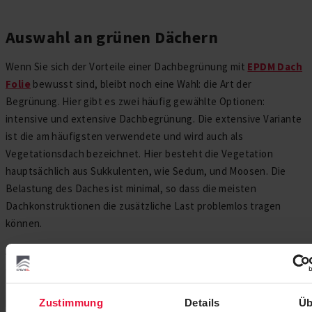
Auswahl an grünen Dächern
Wenn Sie sich der Vorteile einer Dachbegrünung mit
EPDM Dach
Folie
bewusst sind, bleibt noch eine Wahl: die Art der
Begrünung. Hier gibt es zwei häufig gewählte Optionen:
intensive und extensive Dachbegrünung. Die extensive Variante
ist die am häufigsten verwendete und wird auch als
Vegetationsdach bezeichnet. Hier besteht die Vegetation
hauptsächlich aus Sukkulenten, wie Sedum, und Moosen. Die
Belastung des Daches ist minimal, so dass die meisten
Dachkonstruktionen die zusätzliche Last problemlos tragen
können.
Anders verhält es sich bei einem intensiv begrünten Dach, bei
dem die Vegetation aus Gras, Sträuchern und manchmal sogar
Bäumen besteht. Ein solches grünes dach wird als Dachgarten
bezeichnet. Aufgrund der wesentlich höheren Belastung ist eine