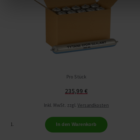
für soziale Medien anbieten zu können und die Zugriffe auf 
analysieren. Außerdem geben wir Informationen zu Ihrer Ve
Website an unsere Partner für soziale Medien, Werbung und 
Unsere Partner führen diese Informationen möglicherweise m
zusammen, die Sie ihnen bereitgestellt haben oder die sie i
Nutzung der Dienste gesammelt haben.
We work with
22 third parties
who may receive and process 
Alle zulassen
Pro Stück
235,99 €
Anpassen
Inkl. MwSt. zzgl.
Versandkosten
In den Warenkorb