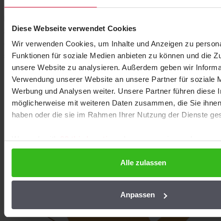
robuste Dachkonstruktion unbedingt erforderlich. Dabei ist zu
berücksichtigen, dass sich diese Belastung bei starkem
Schneefall oder beim Betreten des Daches, z. B. bei der Pflege
der Vegetation, erhöhen kann. Im Zweifelsfall empfehlen wir,
sich an unsere Experten zu wenden, um eine professionelle
Beratung und optimale Dachsicherheit zu gewährleisten.
EPDM
Karton mit 12 Stück EPDM Wurst 600cc
Zustimmung
Details
Diese Webseite verwendet Cookies
Wir verwenden Cookies, um Inhalte und Anzeigen zu persona