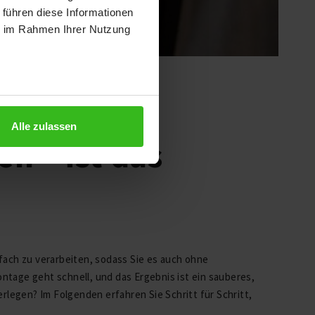
 führen diese Informationen
ie im Rahmen Ihrer Nutzung
Alle zulassen
n – ist das
infach zu verarbeiten, sodass Sie es auch ohne
tage geht schnell, und das Ergebnis ist ein sauberes,
rlegen? Im Folgenden erfahren Sie Schritt für Schritt,