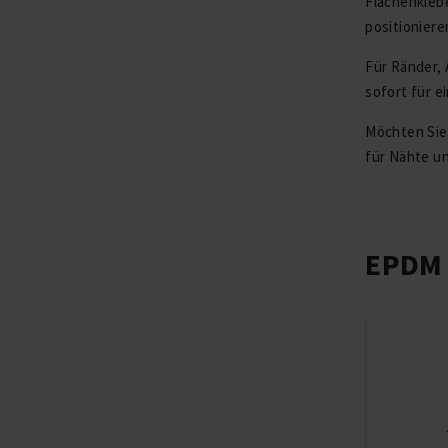
Flächenklebe
positioniere
Für Ränder,
sofort für e
Möchten Sie
für Nähte un
EPDM