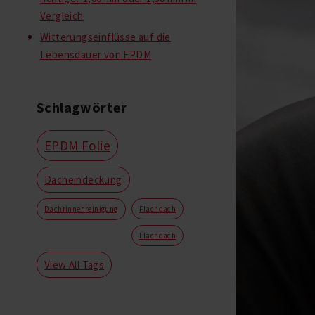
Vergleich
Witterungseinflüsse auf die
Lebensdauer von EPDM
Schlagwörter
EPDM Folie
Dacheindeckung
Dachrinnenreinigung
Flachdach
Flachdach
View All Tags