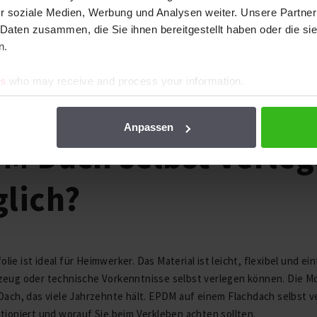
r soziale Medien, Werbung und Analysen weiter. Unsere Partner
 Daten zusammen, die Sie ihnen bereitgestellt haben oder die s
n.
es
who may receive and process your information.
2026
Anpassen
M Dach selbst verlege
lich?
ie ist ideal für Heimwerker. Das Material ist leicht, flexibel und e
eug oder technische Vorkenntnisse selbst verlegen können. Die Mon
Dach, das viele Jahrzehnte hält. EPDM auf einem Flachdach selbst ve
tioniert und worauf Sie beim Verkleben achten sollten.