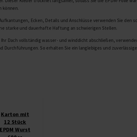
r. Dieser Kleber trocknet langsamer, sodass Sie die EPDM-Folie wä
n können.
 Aufkantungen, Ecken, Details und Anschlüsse verwenden Sie den sc
ine starke und dauerhafte Haftung an schwierigen Stellen.
 Ihr Dach vollständig wasser- und winddicht abschließen, verwend
d Durchführungen. So erhalten Sie ein langlebiges und zuverlässige
Karton mit
12 Stück
EPDM Wurst