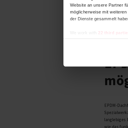
Website an unsere Partner fü
möglicherweise mit weiteren
der Dienste gesammelt habe
We work with
22 third parti
16.03.
EPD
mög
EPDM-Dachfol
Spezialwerkz
langlebiges 
wie das funk