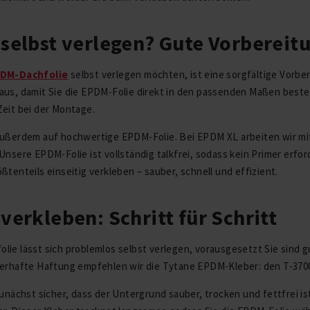
selbst verlegen? Gute Vorbereitu
DM-Dachfolie
selbst verlegen möchten, ist eine sorgfältige Vorbe
aus, damit Sie die EPDM-Folie direkt in den passenden Maßen best
eit bei der Montage.
außerdem auf hochwertige EPDM-Folie. Bei EPDM XL arbeiten wir m
Unsere EPDM-Folie ist vollständig talkfrei, sodass kein Primer erford
ßtenteils einseitig verkleben – sauber, schnell und effizient.
erkleben: Schritt für Schritt
ie lässt sich problemlos selbst verlegen, vorausgesetzt Sie sind g
uerhafte Haftung empfehlen wir die Tytane EPDM-Kleber: den T-3700
zunächst sicher, dass der Untergrund sauber, trocken und fettfrei i