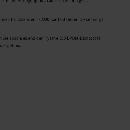
hrend der Verlegung noch ausrichten und glatt
hnell trocknenden T-2000 Kontaktkleber. Dieser sorgt
en Sie abschließend den Tytane 250 EPDM-Dichtstoff
s Ergebnis.