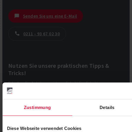
Senden Sie uns eine E-Mail
0211 - 93 67 02 30
Nutzen Sie unsere praktischen Tipps &
Tricks!
Erhalten Sie Anleitungsvideos, Schritt-für-Schritt-
Anleitungen und viele andere nützliche Informationen
und Tipps zu EPDM.
Zustimmung
Details
Melden Sie sich für unseren Newsletter an:
Diese Webseite verwendet Cookies