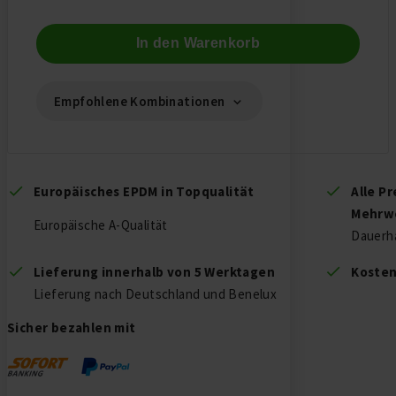
In den Warenkorb
Empfohlene Kombinationen
Europäisches EPDM in Topqualität
Alle Pr
Mehrw
Europäische A-Qualität
Dauerha
Lieferung innerhalb von 5 Werktagen
Kosten
Lieferung nach Deutschland und Benelux
Sicher bezahlen mit