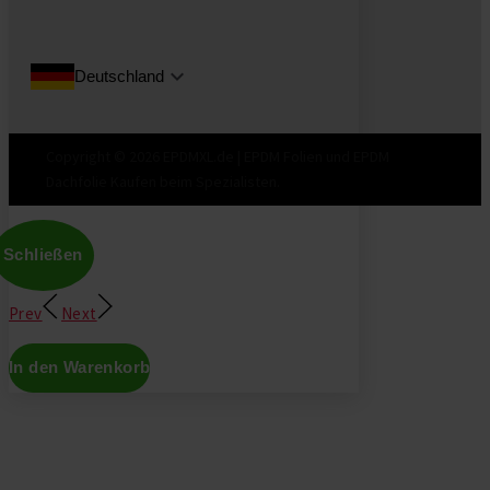
Deutschland
Copyright © 2026 EPDMXL.de | EPDM Folien und EPDM
Dachfolie Kaufen beim Spezialisten.
Schließen
Prev
Next
In den Warenkorb
Don't show this again