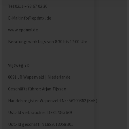
Tel:
0211 – 93 67 02 30
E-Mail:
info@epdmxl.de
www.epdmxl.de
Beratung: werktags von 8:30 bis 17:00 Uhr
Vlijtweg 7 b
8091 JR Wapenveld | Niederlande
Geschäftsführer: Arjan Tijssen
Handelsregister Wapenveld Nr.: 56200862 (KvK)
Ust.-Id verbraucher: DE317365639
Ust.-Id geschäft: NL852018058B01