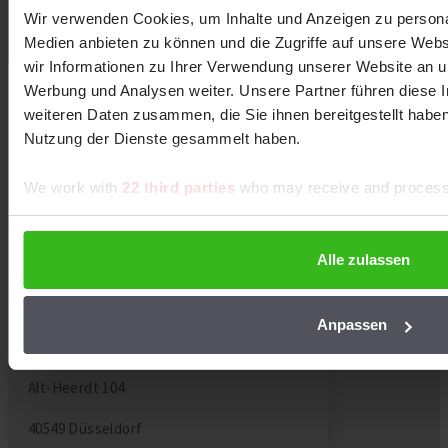
Wir verwenden Cookies, um Inhalte und Anzeigen zu personal
Die aktuellsten News und die besten Tipps.
Medien anbieten zu können und die Zugriffe auf unsere Web
wir Informationen zu Ihrer Verwendung unserer Website an un
Werbung und Analysen weiter. Unsere Partner führen diese 
KUNDENSERVICE
weiteren Daten zusammen, die Sie ihnen bereitgestellt habe
Nutzung der Dienste gesammelt haben.
EPDM-DACHFOLIENSETS
We work with
22 third parties
who may receive and process 
EPDM-ZUBEHÖR
Alle zulassen
TYTANE B.V. - EPDMXL
Anpassen
Deutsche Kontaktadresse:
Alt-Heerdt 104
40549 Düsseldorf