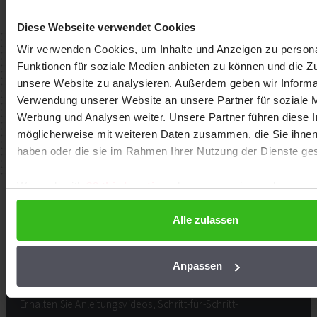
Wir helfen Ihnen gerne weiter
So lange, bis Ihr Dach fertig ist.
Senden Sie uns eine E-Mail
Zustimmung
Details
0211 - 93 67 02 30
Diese Webseite verwendet Cookies
Wir verwenden Cookies, um Inhalte und Anzeigen zu persona
für soziale Medien anbieten zu können und die Zugriffe auf 
analysieren. Außerdem geben wir Informationen zu Ihrer Ve
Nutzen Sie unsere praktischen Tipps &
Website an unsere Partner für soziale Medien, Werbung und 
Tricks!
Unsere Partner führen diese Informationen möglicherweise m
zusammen, die Sie ihnen bereitgestellt haben oder die sie i
Erhalten Sie Anleitungsvideos, Schritt-für-Schritt-