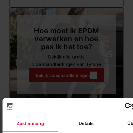
Hoe moet ik EPDM
verwerken en hoe
pas ik het toe?
Bekijk alle gratis
videohandleidingen van Tytane
Bekijk videohandleidingen