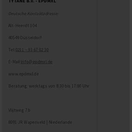
TYTANE B.V. - EPDMXL
Deutsche Kontaktadresse:
Alt-Heerdt 104
40549 Düsseldorf
Tel:
0211 – 93 67 02 30
E-Mail:
info@epdmxl.de
www.epdmxl.de
Beratung: werktags von 8:30 bis 17:00 Uhr
Vlijtweg 7 b
8091 JR Wapenveld | Niederlande