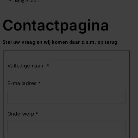
Mingle Draft
Druckbehälter
Werkzeuge
EPDM Dachrinnen Paket nach Maß
Contactpagina
Klebersatz
Befestigungsmaterialien
Selbstklebendes EPDM
Dachentlüftung
Stel uw vraag en wij komen daar z.s.m. op terug
C
EPDM Band
Kabeldurchführung
I
o
Volledige naam
*
f
n
y
t
E-mailadres
*
o
a
u
c
a
t
r
Onderwerp
*
e
h
u
m