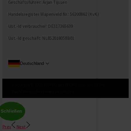
Geschäftsführer: Arjan Tijssen
Handelsregister Wapenveld Nr.: 56200862 (KvK)
Ust.-Id verbraucher: DE317365639
Ust.-Id geschäft: NL852018058B01
Deutschland
Copyright © 2026 EPDMXL.de | EPDM Folien und EPDM
Dachfolie Kaufen beim Spezialisten.
Schließen
Prev
Next