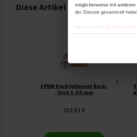
Diese Artikel könnten Ihnen ev
möglicherweise mit weiteren
der Dienste gesammelt habe
We work with
22 third parti
EPDM Dachfolienset Basic
E
- Dick 1,30 mm
d
203,91 €