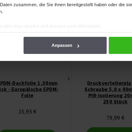
entuell auch gefallen!
 Daten zusammen, die Sie ihnen bereitgestellt haben oder die s
n.
es
who may receive and process your information.
Anpassen
PDM-Dachfolie 1,30mm
Druckverteilerpla
ick - Europäische EPDM-
Schraube 5,0 x 40
Folie
PIR-Isolierung 2
250 Stück
15,95 €
79,99 €