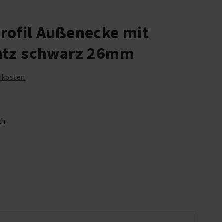
rofil Außenecke mit
atz schwarz 26mm
dkosten
ch