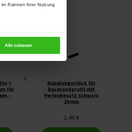
ie im Rahmen Ihrer Nutzung
Alle zulassen
tte +
Kupplungsstück für
mm für
Dachrandprofil mit
0mm -
Perlenbesatz schwarz
26mm
2,49 €