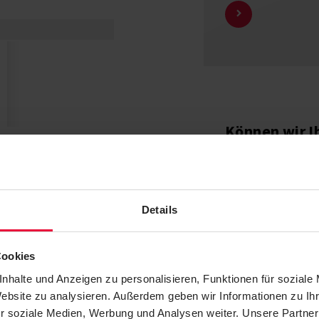
Können wir I
z hat die Abmessungen
Rufen Sie gerne an:
inem Verbindungsstück
et. Feste EPDM-
nis, und die Montage ist
Details
Cookies
nhalte und Anzeigen zu personalisieren, Funktionen für soziale
Website zu analysieren. Außerdem geben wir Informationen zu I
r soziale Medien, Werbung und Analysen weiter. Unsere Partner