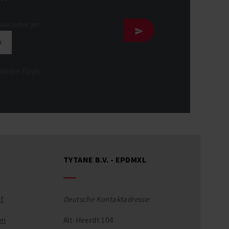
ewsletter an:
besten Tipps.
TYTANE B.V. - EPDMXL
uf
Deutsche Kontaktadresse:
en
Alt-Heerdt 104