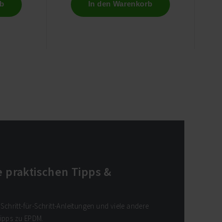
rb
In den Warenkorb
 praktischen Tipps &
 Schritt-für-Schritt-Anleitungen und viele andere
Tipps zu EPDM.