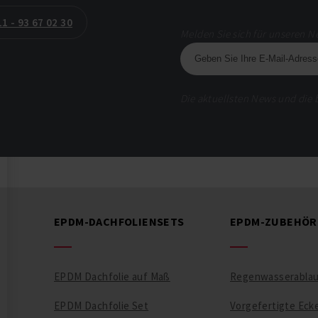
1 - 93 67 02 30
Melden Sie sich für unseren N
Die aktuellsten News und die 
EPDM-DACHFOLIENSETS
EPDM-ZUBEHÖR
EPDM Dachfolie auf Maß
Regenwasserabla
EPDM Dachfolie Set
Vorgefertigte Eck