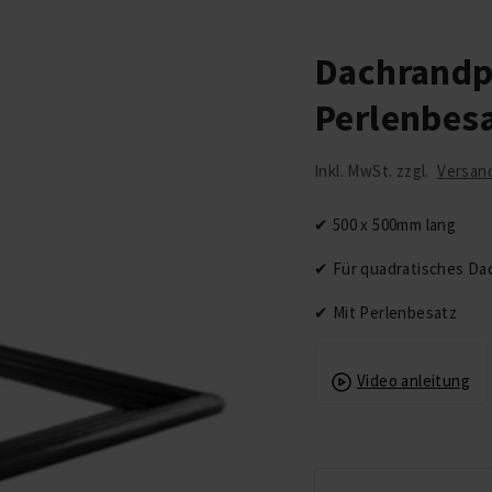
Dachrandp
Perlenbes
Inkl. MwSt. zzgl.
Versan
✔ 500 x 500mm lang
✔ Für quadratisches Da
✔ Mit Perlenbesatz
Video anleitung
Copyright © 2026
EPDMXL.de | EPDM
Folien und EPDM
Dachfolie Kaufen
beim Spezialisten.