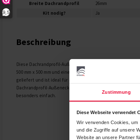
Breite Dachrandprofil
26mm
9,5
Kit nodig?
Ja
Beschreibung
Diese Dachrandprofil-Außenecke mit Perlenbesatz schwar
500 mm x 500 mm und eine Breite von 26 mm. Sie wird mit e
geliefert und ist ideal für die Flachdachabdichtung geeign
Dachrandprofil-Außenecken sorgen für ein schöneres Ergeb
Zustimmung
besonders einfach.
Diese Webseite verwendet 
Wir verwenden Cookies, um I
und die Zugriffe auf unsere 
Website an unsere Partner fü