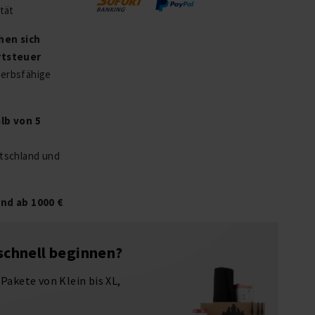
tät
hen sich
rtsteuer
rbsfähige
lb von 5
tschland und
nd ab 1000 €
 schnell beginnen?
akete von Klein bis XL,